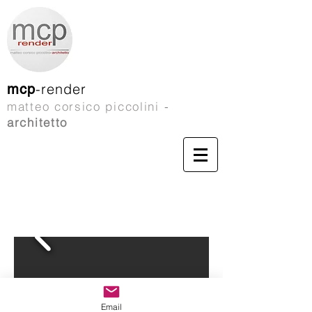
-render
mcp
matteo corsico piccolini
-
architetto
Email