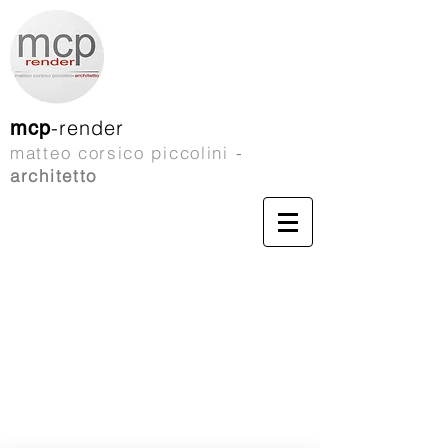
-render
mcp
matteo corsico piccolini
-
architetto