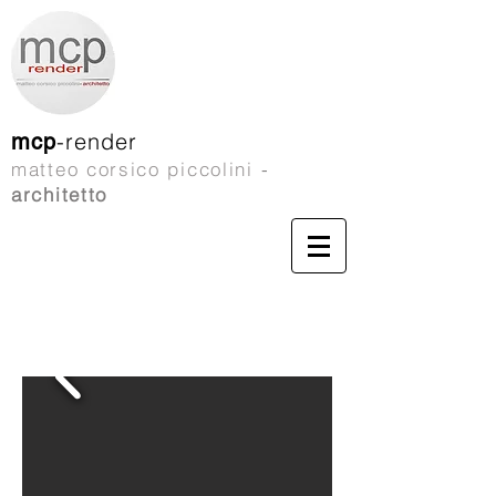
-render
mcp
matteo corsico piccolini
-
architetto