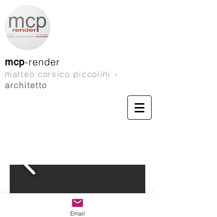
-render
mcp
matteo corsico piccolini
-
architetto
Email